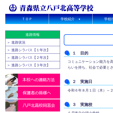
ＴＯＰ
学校紹介
学校
▼
進路情報
＞ 進路状況
＞ 進路シラバス【１年次】
１ 目的
＞ 進路シラバス【２年次】
コミュニケーション能力を
＞ 進路シラバス【３年次】
らいを持ち、社会で必要と
２ 実施日
令和６年８月１日（木）～
３ 実施校