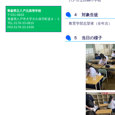
八戸市立白鷗小学校
青森県立八戸北高等学校
４ 対象生徒
〒031-0833
青森県八戸市大字大久保字町道８－３
教育学部志望者（全年次）
TEL.0178-33-0810
FAX.0178-33-2439
５ 当日の様子