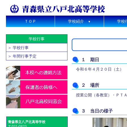
ＴＯＰ
学校紹介
学校
▼
学校行事
＞ 学校行事
＞ 年間行事予定
１ 期日
令和６年４月２０日（土）
２ 場所
授業公開（各教室）・ＰＴ
３ 当日の様子
青森県立八戸北高等学校
〒031-0833