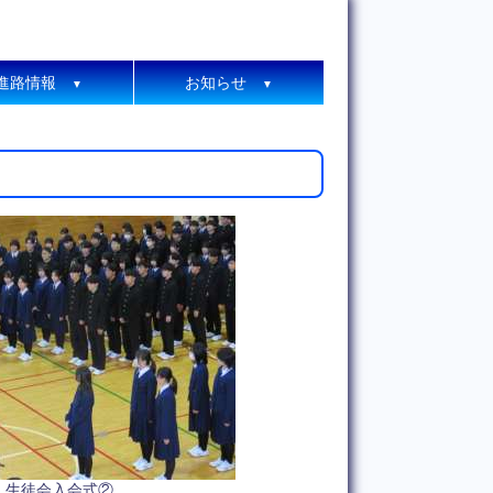
進路情報
お知らせ
▼
▼
生徒会入会式②